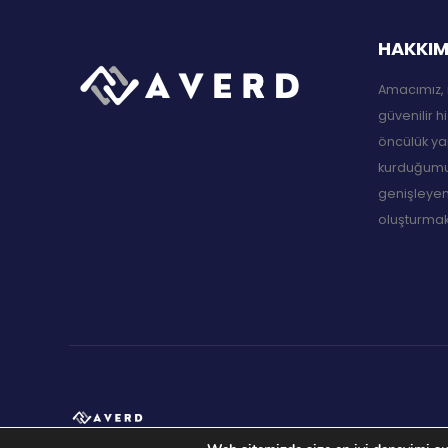
HAKKIM
Amacımız, 
güvenilir h
öncülük ya
kurduğumuz
genişleyen
oluşturmakt