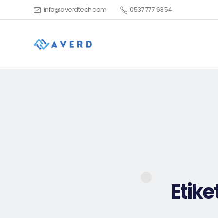
info@averdtech.com
0537 777 63 54
Etike