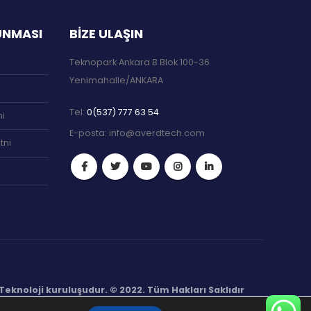
RUNMASI
BIZE ULAŞIN
Teknopark Ankara B Blok 100-36
Yenimahalle/ANKARA
Tel:
0(537) 777 63 54
ni
E-posta:
info@averdtech.com
tni
eknoloji kuruluşudur. © 2022. Tüm Hakları Saklıdır