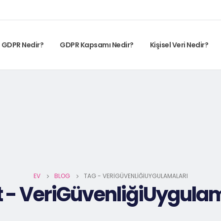
GDPR Nedir?
GDPR Kapsamı Nedir?
Kişisel Veri Nedir?
EV
BLOG
TAG -
VERIGÜVENLIĞIUYGULAMALARI
t - VeriGüvenliğiUygula