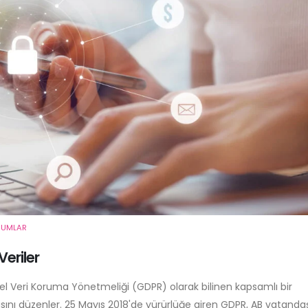
RUMLAR
eriler
nel Veri Koruma Yönetmeliği (GDPR) olarak bilinen kapsamlı bir
asını düzenler. 25 Mayıs 2018'de yürürlüğe giren GDPR, AB vatandaş