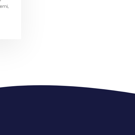
nemi,