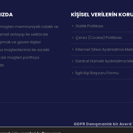
IZDA
KİŞİSEL VERİLERİN KO
Gizlilik Politikası
müşteri memnuniyeti odaklı ve
izmet anlayışı ile sektörde
Çerez (Cookie) Politikası
pmak ve güven ilişkisi
İnternet Sitesi Aydınlatma Met
 müşterilerimiz ile sürekli
 bir müşteri portföyü
Santral Hizmeti Aydınlatma Me
ır.
İlgili Kişi Başvuru Formu
GDPR Danışmanlık bir Averd T