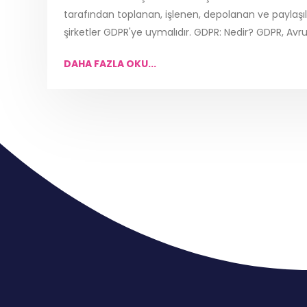
tarafından toplanan, işlenen, depolanan ve paylaşıla
şirketler GDPR'ye uymalıdır. GDPR: Nedir? GDPR, Avrupa
DAHA FAZLA OKU...