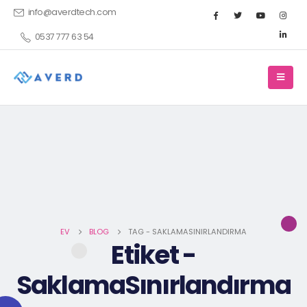
info@averdtech.com
0537 777 63 54
EV
BLOG
TAG -
SAKLAMASINIRLANDIRMA
Etiket -
SaklamaSınırlandırma