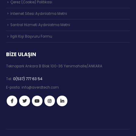
Çerez (Cookie) Politikası
İnternet Sitesi Aydınlatma Metni
Santral Hizmeti Aydınlatma Metni
İlgili Kişi Başvuru Formu
BIZE ULAŞIN
Teknopark Ankara B Blok 100-36 Yenimahalle/ANKARA
Tel:
0(537) 777 63 54
E-posta:
info@averdtech.com