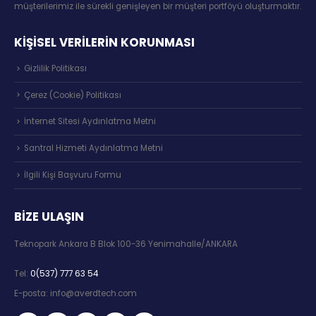
müşterilerimiz ile sürekli genişleyen bir müşteri portföyü oluşturmaktır.
KİŞİSEL VERİLERİN KORUNMASI
Gizlilik Politikası
Çerez (Cookie) Politikası
İnternet Sitesi Aydınlatma Metni
Santral Hizmeti Aydınlatma Metni
İlgili Kişi Başvuru Formu
BIZE ULAŞIN
Teknopark Ankara B Blok 100-36 Yenimahalle/ANKARA
Tel:
0(537) 777 63 54
E-posta:
info@averdtech.com