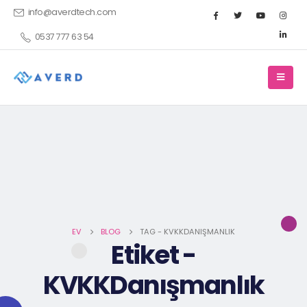
info@averdtech.com
0537 777 63 54
EV
BLOG
TAG -
KVKKDANIŞMANLIK
Etiket -
KVKKDanışmanlık