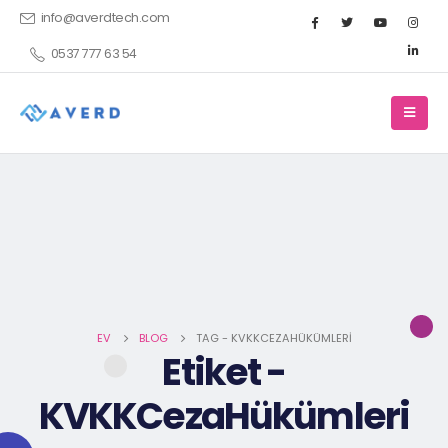
info@averdtech.com
0537 777 63 54
EV
BLOG
TAG -
KVKKCEZAHÜKÜMLERI
Etiket -
KVKKCezaHükümleri