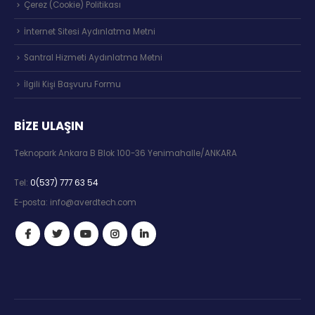
Çerez (Cookie) Politikası
İnternet Sitesi Aydınlatma Metni
Santral Hizmeti Aydınlatma Metni
İlgili Kişi Başvuru Formu
BIZE ULAŞIN
Teknopark Ankara B Blok 100-36 Yenimahalle/ANKARA
Tel:
0(537) 777 63 54
E-posta:
info@averdtech.com