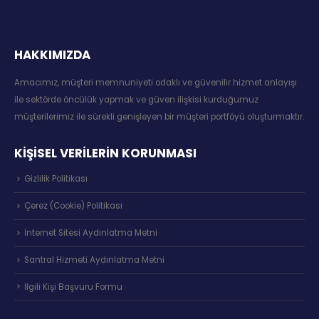
HAKKIMIZDA
Amacımız, müşteri memnuniyeti odaklı ve güvenilir hizmet anlayışı
ile sektörde öncülük yapmak ve güven ilişkisi kurduğumuz
müşterilerimiz ile sürekli genişleyen bir müşteri portföyü oluşturmaktır.
KİŞİSEL VERİLERİN KORUNMASI
Gizlilik Politikası
Çerez (Cookie) Politikası
İnternet Sitesi Aydınlatma Metni
Santral Hizmeti Aydınlatma Metni
İlgili Kişi Başvuru Formu