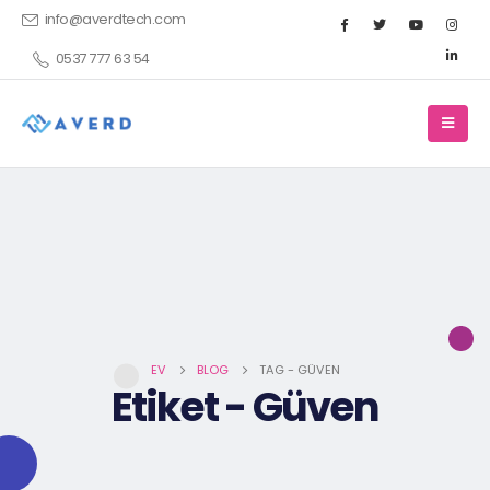
info@averdtech.com
0537 777 63 54
EV
BLOG
TAG -
GÜVEN
Etiket - Güven