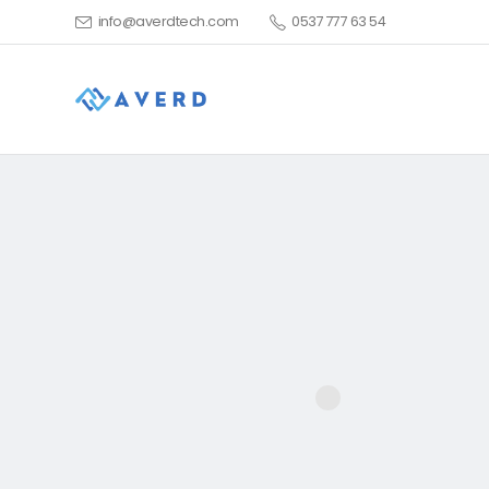
info@averdtech.com
0537 777 63 54