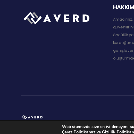
HAKKIM
Amacımız, 
güvenilir h
öncülük ya
kurduğumuz
genişleyen
oluşturmakt
Web sitemizde size en iyi deneyimi su
Çerez Politikamız
ve
Gizlilik Politika