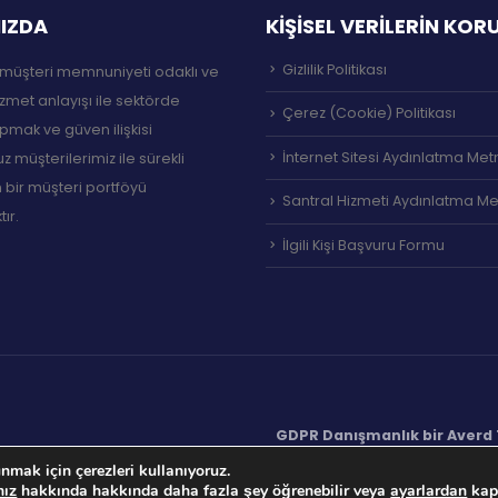
IZDA
KİŞİSEL VERİLERİN KO
Gizlilik Politikası
müşteri memnuniyeti odaklı ve
izmet anlayışı ile sektörde
Çerez (Cookie) Politikası
pmak ve güven ilişkisi
İnternet Sitesi Aydınlatma Met
 müşterilerimiz ile sürekli
 bir müşteri portföyü
Santral Hizmeti Aydınlatma Me
ır.
İlgili Kişi Başvuru Formu
GDPR Danışmanlık bir Averd T
nmak için çerezleri kullanıyoruz.
mız
hakkında hakkında daha fazla şey öğrenebilir veya
ayarlardan
kapa