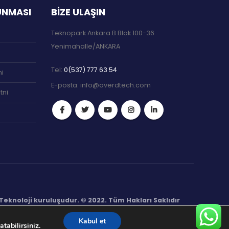
RUNMASI
BIZE ULAŞIN
Teknopark Ankara B Blok 100-36
Yenimahalle/ANKARA
Tel:
0(537) 777 63 54
ni
E-posta:
info@averdtech.com
tni
eknoloji kuruluşudur. © 2022. Tüm Hakları Saklıdır
Kabul et
tabilirsiniz.