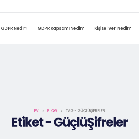
GDPR Nedir?
GDPR Kapsamı Nedir?
Kişisel Veri Nedir?
EV
BLOG
TAG -
GÜÇLÜŞIFRELER
Etiket - GüçlüŞifreler