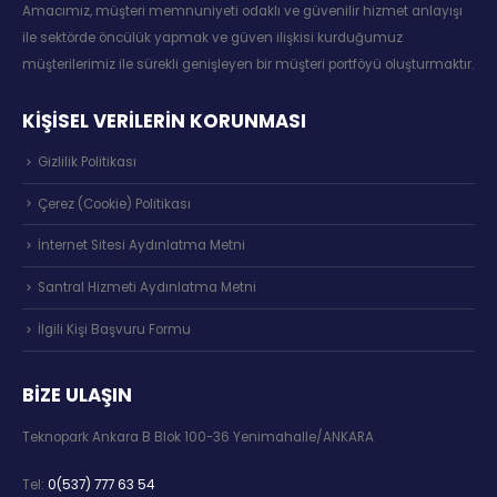
Amacımız, müşteri memnuniyeti odaklı ve güvenilir hizmet anlayışı
ile sektörde öncülük yapmak ve güven ilişkisi kurduğumuz
müşterilerimiz ile sürekli genişleyen bir müşteri portföyü oluşturmaktır.
KİŞİSEL VERİLERİN KORUNMASI
Gizlilik Politikası
Çerez (Cookie) Politikası
İnternet Sitesi Aydınlatma Metni
Santral Hizmeti Aydınlatma Metni
İlgili Kişi Başvuru Formu
BIZE ULAŞIN
Teknopark Ankara B Blok 100-36 Yenimahalle/ANKARA
Tel:
0(537) 777 63 54