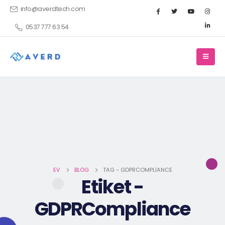
info@averdtech.com
0537 777 63 54
EV
BLOG
TAG -
GDPRCOMPLIANCE
Etiket -
GDPRCompliance