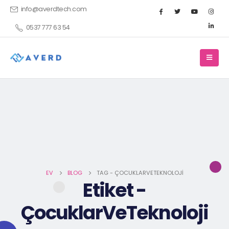
info@averdtech.com
0537 777 63 54
EV
BLOG
TAG -
ÇOCUKLARVETEKNOLOJI
Etiket -
ÇocuklarVeTeknoloji