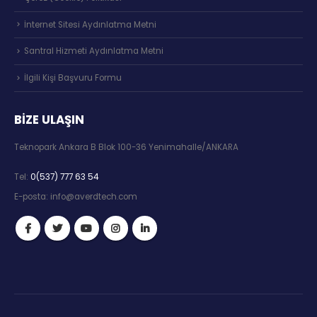
İnternet Sitesi Aydınlatma Metni
Santral Hizmeti Aydınlatma Metni
İlgili Kişi Başvuru Formu
BIZE ULAŞIN
Teknopark Ankara B Blok 100-36 Yenimahalle/ANKARA
Tel:
0(537) 777 63 54
E-posta:
info@averdtech.com