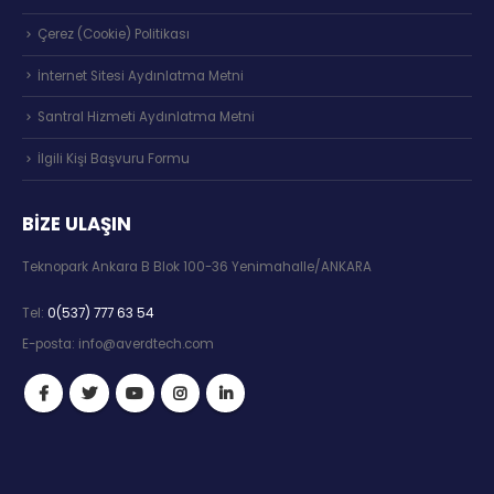
Çerez (Cookie) Politikası
İnternet Sitesi Aydınlatma Metni
Santral Hizmeti Aydınlatma Metni
İlgili Kişi Başvuru Formu
BIZE ULAŞIN
Teknopark Ankara B Blok 100-36 Yenimahalle/ANKARA
Tel:
0(537) 777 63 54
E-posta:
info@averdtech.com