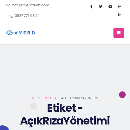
info@averdtech.com
0537 777 63 54
EV
BLOG
TAG -
AÇIKRIZAYÖNETIMI
Etiket -
AçıkRızaYönetimi