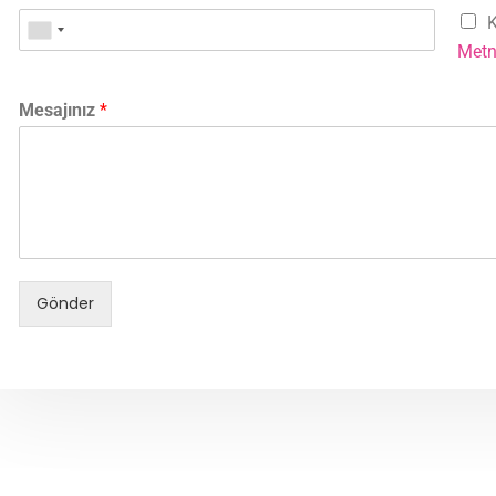
K
Metn
Mesajınız
*
Gönder