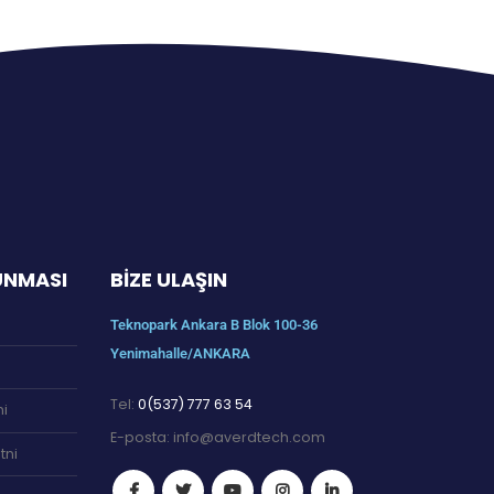
RUNMASI
BIZE ULAŞIN
Teknopark Ankara B Blok 100-36
Yenimahalle/ANKARA
Tel:
0(537) 777 63 54
ni
E-posta:
info@averdtech.com
tni