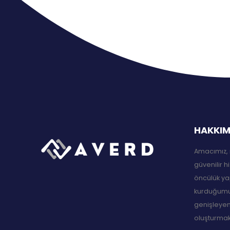
HAKKIM
Amacımız, 
güvenilir h
öncülük ya
kurduğumuz
genişleyen
oluşturmakt