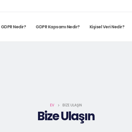
GDPR Nedir?
GDPR Kapsamı Nedir?
Kişisel Veri Nedir?
EV
BIZE ULAŞIN
Bize Ulaşın