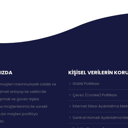
IZDA
KİŞİSEL VERİLERİN KO
Gizlilik Politikası
müşteri memnuniyeti odaklı ve
izmet anlayışı ile sektörde
Çerez (Cookie) Politikası
pmak ve güven ilişkisi
İnternet Sitesi Aydınlatma Met
 müşterilerimiz ile sürekli
 bir müşteri portföyü
Santral Hizmeti Aydınlatma Me
ır.