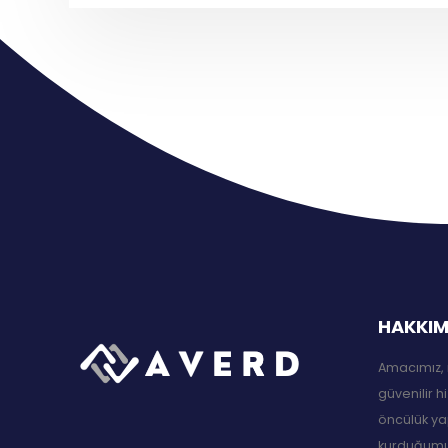
HAKKIM
Amacımız, 
güvenilir h
öncülük ya
kurduğumuz