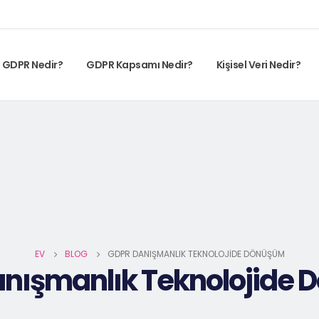
GDPR Nedir?
GDPR Kapsamı Nedir?
Kişisel Veri Nedir?
EV
BLOG
GDPR DANIŞMANLIK TEKNOLOJIDE DÖNÜŞÜM
nışmanlık Teknolojide