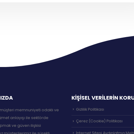
IZDA
KİŞİSEL VERİLERİN KO
Gizlilik Politikası
müşteri memnuniyeti odaklı ve
izmet anlayışı ile sektörde
Çerez (Cookie) Politikası
pmak ve güven ilişkisi
İnternet Sitesi Aydınlatma Met
 müşterilerimiz ile sürekli