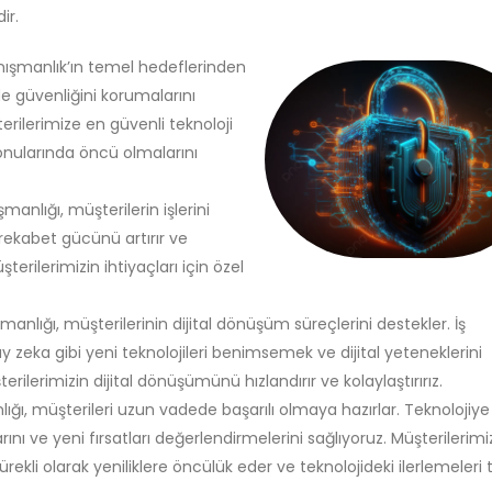
ir.
şmanlık’ın temel hedeflerinden
de güvenliğini korumalarını
erilerimize en güvenli teknoloji
konularında öncü olmalarını
anlığı, müşterilerin işlerini
 rekabet gücünü artırır ve
şterilerimizin ihtiyaçları için özel
nlığı, müşterilerinin dijital dönüşüm süreçlerini destekler. İş
pay zeka gibi yeni teknolojileri benimsemek ve dijital yeteneklerini
rilerimizin dijital dönüşümünü hızlandırır ve kolaylaştırırız.
ğı, müşterileri uzun vadede başarılı olmaya hazırlar. Teknolojiye
nı ve yeni fırsatları değerlendirmelerini sağlıyoruz. Müşterilerimi
kli olarak yeniliklere öncülük eder ve teknolojideki ilerlemeleri 