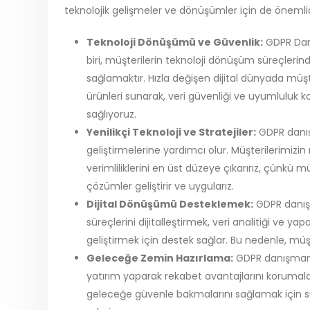
teknolojik gelişmeler ve dönüşümler için de önemlid
Teknoloji Dönüşümü ve Güvenlik:
GDPR Danı
biri, müşterilerin teknoloji dönüşüm süreçlerin
sağlamaktır. Hızla değişen dijital dünyada müşt
ürünleri sunarak, veri güvenliği ve uyumluluk 
sağlıyoruz.
Yenilikçi Teknoloji ve Stratejiler:
GDPR danışm
geliştirmelerine yardımcı olur. Müşterilerimizin
verimliliklerini en üst düzeye çıkarırız, çünkü mü
çözümler geliştirir ve uygularız.
Dijital Dönüşümü Desteklemek:
GDPR danışma
süreçlerini dijitalleştirmek, veri analitiği ve ya
geliştirmek için destek sağlar. Bu nedenle, müşte
Geleceğe Zemin Hazırlama:
GDPR danışmanlı
yatırım yaparak rekabet avantajlarını korumaları
geleceğe güvenle bakmalarını sağlamak için süre