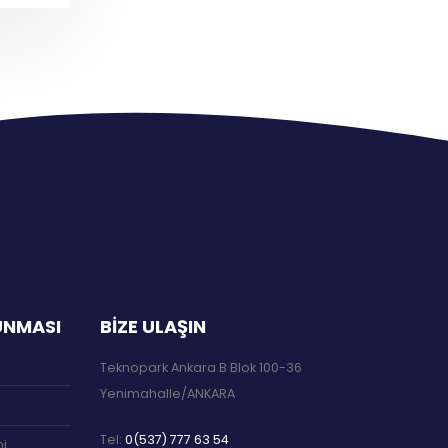
RUNMASI
BIZE ULAŞIN
Teknopark Ankara B Blok 100-36
Yenimahalle/ANKARA
Tel:
0(537) 777 63 54
ni