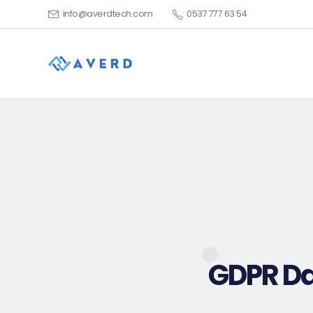
info@averdtech.com
0537 777 63 54
GDPR Da