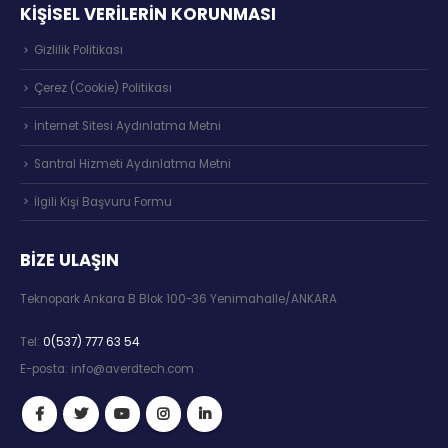
KİŞİSEL VERİLERİN KORUNMASI
Gizlilik Politikası
Çerez (Cookie) Politikası
İnternet Sitesi Aydınlatma Metni
Santral Hizmeti Aydınlatma Metni
İlgili Kişi Başvuru Formu
BIZE ULAŞIN
Teknopark Ankara B Blok 100-36 Yenimahalle/ANKARA
Tel:
0(537) 777 63 54
E-posta:
info@averdtech.com