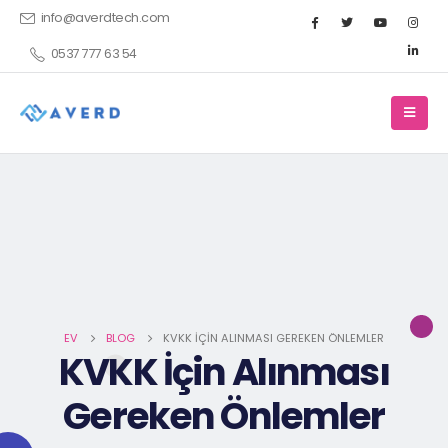
info@averdtech.com
0537 777 63 54
EV
BLOG
KVKK İÇIN ALINMASI GEREKEN ÖNLEMLER
KVKK İçin Alınması
Gereken Önlemler